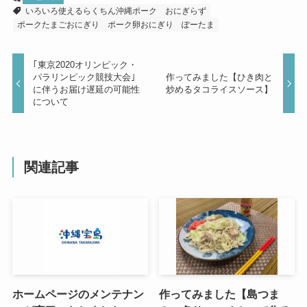
いろいろ使えるらくちん沖縄ポーク
おにぎらず
ポークたまごおにぎり
ポーク卵おにぎり
ぽーたま
｢東京2020オリンピック・
パラリンピック競技大会｣
作ってみました【ひき肉と
に伴うお届け遅延の可能性
炒めるタコライスソース】
について
関連記事
ホームページのメンテナン
作ってみました【島つま