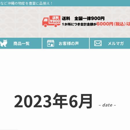
糖など沖縄の物産を豊富に品揃え！
商品一覧
お客様の声
メルマガ
2023年6月
– date –