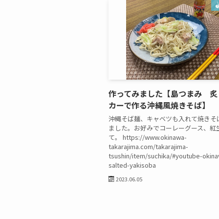
作ってみました【島つまみ 炙
カーで作る沖縄風焼きそば】
沖縄そば麺、キャベツも入れて焼きそ
ました。お好みでコーレーグース、紅
て。 https://www.okinawa-
takarajima.com/takarajima-
tsushin/item/suchika/#youtube-okina
salted-yakisoba
2023.06.05