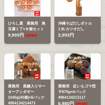
ひろし屋 業務用 島
沖縄そばだしボトル
豆腐１丁×８個セット
1.8Lカツオだし
9,900円
2,993円
送料無料
業務用 黒糖入りサー
業務用 紅いもゴマ団
ターアンダギー
子875g×4パック
1040g(40個)×6パック
4964134213117
4964134214473
6,980円
送料無料