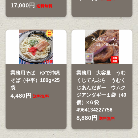
17,000円
送料無料
業務用そば ゆで沖縄
業務用 大容量 うむ
そば（中平）180g×25
くじてんぷら うむく
袋
じあんだぎー ウムク
4,480円
ジアンダギー１袋（40
送料無料
個）×６袋
4964134227756
8,880円
送料無料