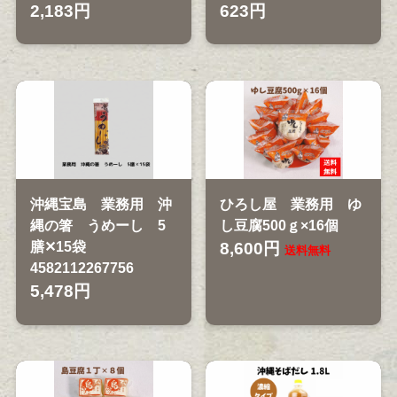
2,183円
623円
沖縄宝島 業務用 沖
ひろし屋 業務用 ゆ
縄の箸 うめーし 5
し豆腐500ｇ×16個
膳✕15袋
8,600円
送料無料
4582112267756
5,478円