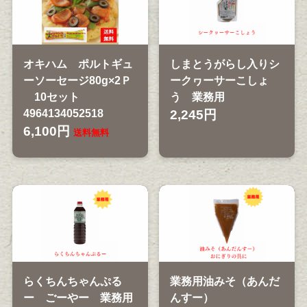
オキハム ポルトギュ
しまとうがらし入りシ
ーソーセージ80g×2Ｐ
ークヮーサーこしょ
10セット
う 業務用
4964134052518
2,245円
6,100円
送料無料
らくちんちゃんぷる
業務用油みそ（あんだ
ー ごーやー 業務用
んすー）