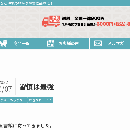
糖など沖縄の物産を豊富に品揃え！
商品一覧
お客様の声
メルマガ
2022
習慣は最強
0/07
ちゅーぬうちなー
おきなわライフ
図書館に寄ってきました。