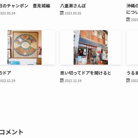
日のチャンポン 豊見城編
八重瀬さんぽ
沖縄
につ
2023.05.24
2023.05.01
2023
のドア
思い切ってドアを開けると
うる
2022.12.29
2022.12.19
2022
コメント