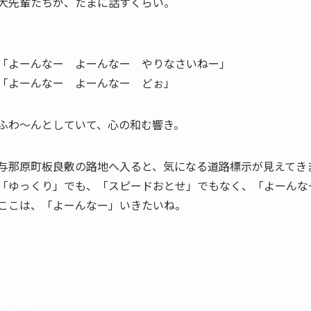
大先輩たちが、たまに話すくらい。
「よーんなー よーんなー やりなさいねー」
「よーんなー よーんなー どぉ」
ふわ～んとしていて、心の和む響き。
与那原町板良敷の路地へ入ると、気になる道路標示が見えてき
「ゆっくり」でも、「スピードおとせ」でもなく、「よーんな
ここは、「よーんなー」いきたいね。