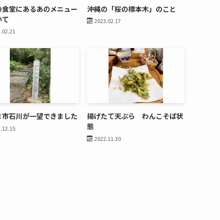
の食堂にあるあのメニュー
沖縄の「桜の標本木」のこと
いて
2023.02.17
.02.21
ま市石川が一望できました
揚げたて天ぷら わんこそば状
態
.12.15
2022.11.30