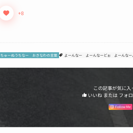
+8
ちゅーぬうちなー
おきなわの言葉
よーんなー
よーんなーどぉ
よーんなー
この記事が気に入
いいね または フォ
Follow Me