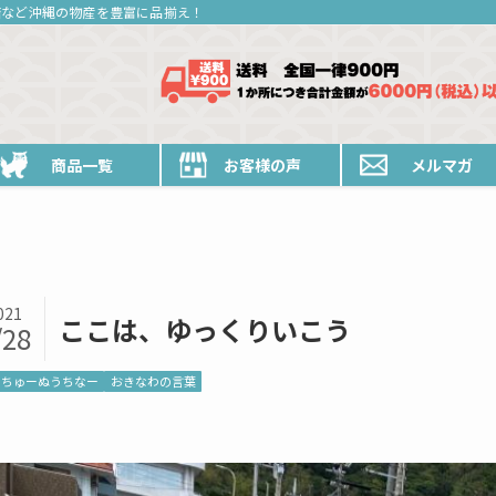
糖など沖縄の物産を豊富に品揃え！
商品一覧
お客様の声
メルマガ
021
ここは、ゆっくりいこう
/28
ちゅーぬうちなー
おきなわの言葉