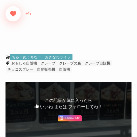
+5
ちゅーぬうちなー
おきなわライフ
おもしろ自販機
クレープ
クレープの森
クレープ自販機
チョコスプレー
自動販売機
自販機
この記事が気に入ったら
いいね または フォローしてね！
Follow Me