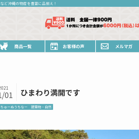
糖など沖縄の物産を豊富に品揃え！
商品一覧
お客様の声
メルマガ
2021
ひまわり満開です
1/01
ちゅーぬうちなー
建築物・自然