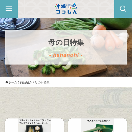
母の日特集
- hahanohi -
ホーム
商品紹介
母の日特集