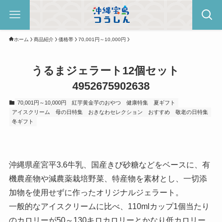
ホーム
商品紹介
価格帯
70,001円～10,000円
うるまジェラート12個セット
4952675902638
70,001円～10,000円
紅芋黄金芋のおやつ
健康特集
夏ギフト
アイスクリーム
母の日特集
おきなわセレクション
おすすめ
敬老の日特集
冬ギフト
沖縄県産宮平3.6牛乳、国産きび砂糖などをベースに、有
機農産物や減農薬栽培野菜、特産物を素材とし、一切添
加物を使用せずに作ったオリジナルジェラート。
一般的なアイスクリームに比べ、110mlカップ1個当たり
のカロリーが50～130キロカロリーとかなり低カロリー