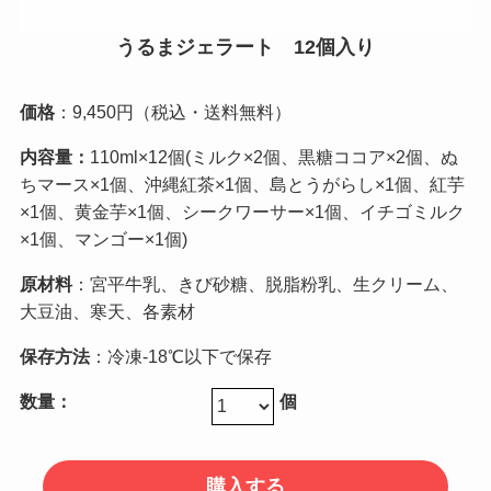
うるまジェラート 12個入り
価格
：9,450円（税込・送料無料）
内容量：
110ml×12個(ミルク×2個、黒糖ココア×2個、ぬ
ちマース×1個、沖縄紅茶×1個、島とうがらし×1個、紅芋
×1個、黄金芋×1個、シークワーサー×1個、イチゴミルク
×1個、マンゴー×1個)
原材料
：宮平牛乳、きび砂糖、脱脂粉乳、生クリーム、
大豆油、寒天、各素材
保存方法
：冷凍-18℃以下で保存
数量：
個