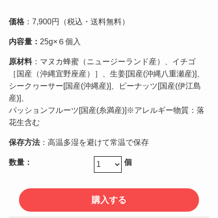
価格
：7,900円（税込・送料無料）
内容量：
25g×６個入
原材料
：マヌカ蜂蜜（ニュージーランド産）、イチゴ
［国産（沖縄宜野座産）］、生姜[国産(沖縄八重瀬産)]、
シークヮーサー[国産(沖縄産)]、ピーナッツ[国産(伊江島
産)]、
パッションフルーツ[国産(糸満産)]※アレルギー物質：落
花生含む
保存方法
：高温多湿を避けて常温で保存
数量：
個