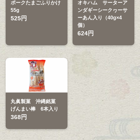
ポークたまごふりかけ
オキハム サーターア
55g
ンダギーシークヮーサ
525円
ーあん入り（40g×4
個）
624円
丸眞製菓 沖縄銘菓
げんまい棒 6本入り
368円