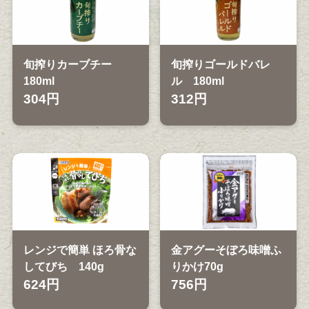
旬搾りカーブチー
旬搾りゴールドバレ
180ml
ル 180ml
304円
312円
レンジで簡単 ほろ骨な
金アグーそぼろ味噌ふ
してびち 140g
りかけ70g
624円
756円