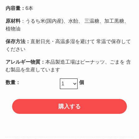
内容量：
6本
原材料
：うるち米(国内産)、水飴、 三温糖、加工黒糖、
植物油
保存方法
：
直射日光・高温多湿を避けて 常温で保存して
ください
アレルギー物質
：
本品製造工場はピーナッツ、ごまを 含
む製品を生産しています
数量：
個