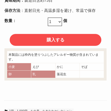
賞味期間：
製造日含め75日
保存方法
：直射日光・高温多湿を避け、常温で保存
数量：
個
本製品には枠内を塗りつぶしたアレルギー物質が含まれていま
す。
小麦
えび
かに
そば
卵
乳
落花生