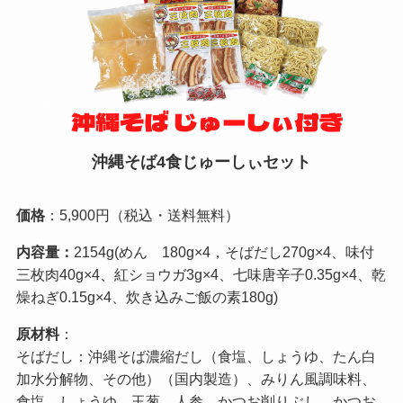
沖縄そば4食じゅーしぃセット
価格
：5,900円（税込・送料無料）
内容量：
2154g(めん 180g×4，そばだし270g×4、味付
三枚肉40g×4、紅ショウガ3g×4、七味唐辛子0.35g×4、乾
燥ねぎ0.15g×4、炊き込みご飯の素180g)
原材料
：
そばだし：沖縄そば濃縮だし（食塩、しょうゆ、たん白
加水分解物、その他）（国内製造）、みりん風調味料、
食塩、しょうゆ、玉葱、人参、かつお削りぶし、かつお