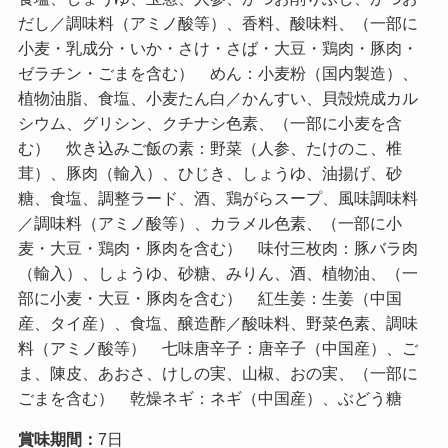
だし／調味料（アミノ酸等）、香料、酸味料、（一部に
小麦・乳成分・いか・さけ・さば・大豆・鶏肉・豚肉・
ゼラチン・ごまを含む） めん：小麦粉（国内製造）、
植物油脂、食塩、小麦たん白／かんすい、貝殻焼成カル
シウム、グリシン、クチナシ色素、（一部に小麦を含
む） 炊き込みご飯の素：野菜（人参、たけのこ、椎
茸）、豚肉（輸入）、ひじき、しょうゆ、油揚げ、砂
糖、食塩、調整ラード、酒、鶏がらスープ、風味調味料
／調味料（アミノ酸等）、カラメル色素、（一部に小
麦・大豆・鶏肉・豚肉を含む） 味付三枚肉：豚バラ肉
（輸入）、しょうゆ、砂糖、みりん、酒、植物油、（一
部に小麦・大豆・豚肉を含む） 紅生姜：生姜（中国
産、タイ産）、食塩、醸造酢／酸味料、野菜色素、調味
料（アミノ酸等） 七味唐辛子：唐辛子（中国産）、ご
ま、陳皮、あおさ、けしの実、山椒、おの実、（一部に
ごまを含む） 乾燥ネギ：ネギ（中国産）、ぶどう糖
賞味期間：
7日