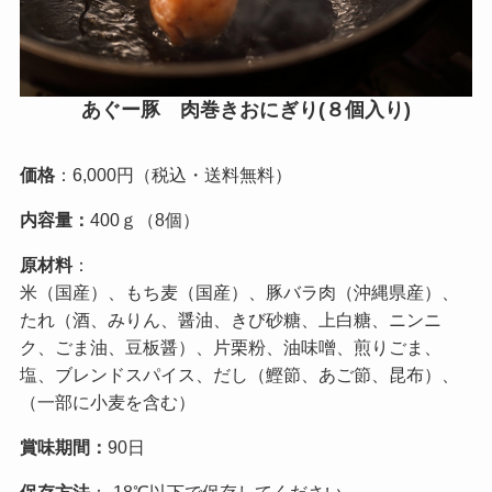
あぐー豚 肉巻きおにぎり(８個入り)
価格
：6,000円（税込・送料無料）
内容量：
400ｇ（8個）
原材料
：
米（国産）、もち麦（国産）、豚バラ肉（沖縄県産）、
たれ（酒、みりん、醤油、きび砂糖、上白糖、ニンニ
ク、ごま油、豆板醤）、片栗粉、油味噌、煎りごま、
塩、ブレンドスパイス、だし（鰹節、あご節、昆布）、
（一部に小麦を含む）
賞味期間：
90日