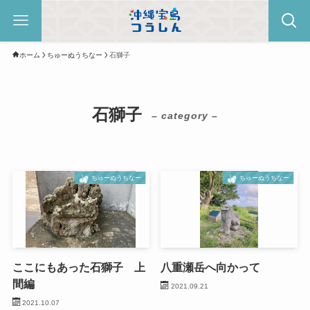
ホーム
ちゅーぬうちなー
石獅子
石獅子
– category –
ちゅーぬうちなー
ちゅーぬうちなー
ここにもあった石獅子 上
八重瀬岳へ向かって
間編
2021.09.21
2021.10.07