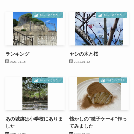
ちゅーぬうちなー
ちゅーぬうちなー
ランキング
ヤシの木と桜
2021.01.15
2021.01.12
ちゅーぬうちなー
おきなわごはん
あの城跡は小学校にありま
懐かしの”徹子ケーキ”作っ
した
てみました