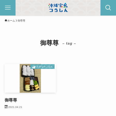
ホーム
御尊尊
御尊尊
– tag –
おきなわごはん
御尊尊
2021.04.21