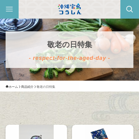
敬老の日特集
- respect-for-the-aged-day -
ホーム
商品紹介
敬老の日特集