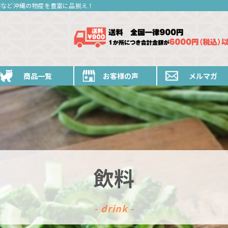
糖など沖縄の物産を豊富に品揃え！
商品一覧
お客様の声
メルマガ
飲料
- drink -