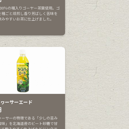
100％の種入りゴーヤー茶葉使用。ゴ
を種ごと焙煎し香り芳ばしく苦味を
飲みやすいお茶に仕上げました。
クヮーサーエード
円
ヮーサーの特徴である「少しの苦み
酸味」を北海道産のビート砂糖で甘
えて飲みやすく仕上げたドリンクで