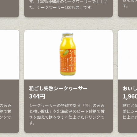
す。 100％沖縄産のシークワーサーで仕上げ
す。
た、シークワーサー100％果汁です。
粗ごし完熟シークヮーサー
おい
344円
1,96
の苦み
シークヮーサーの特徴である「少しの苦み
飲むと
糖で甘
と強い酸味」を北海道産のビート砂糖で甘
姜にシ
ンクで
さを加えて飲みやすく仕上げたドリンクで
仕上げ
す。