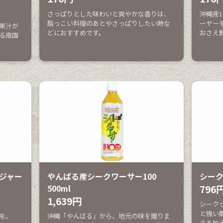
さっぱりとした味わいと爽やかな香りは、
沖縄産
脂っこい料理のあとやさっぱりしたい時な
ーヤー
果汁が
どにおすすめです。
おさえ
る南国
ジャー
やんばる産シークワーサー100
シー
500ml
796
1,639円
シーク
と強い
を。
沖縄「やんばる」から、地元の味を贈りま
さを加