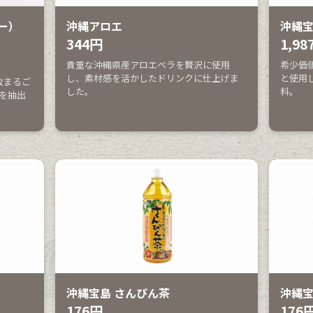
ー）
沖縄アロエ
沖縄宝
344円
1,98
貴重な沖縄県産アロエベラを贅沢に使用
希少価
し、素材感を活かしたドリンクに仕上げま
と使用
枚まるご
した。
料。
を抽出
沖縄宝島 さんぴん茶
沖縄
176円
176