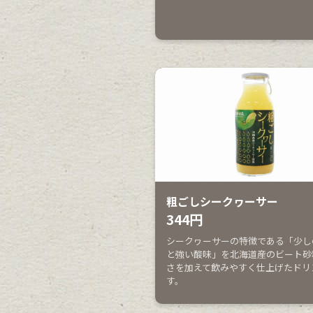
粗ごしシークヮーサー
344円
シークヮーサーの特徴である「少し
と強い酸味」を北海道産のビート砂
さを加えて飲みやすく仕上げたドリ
す。