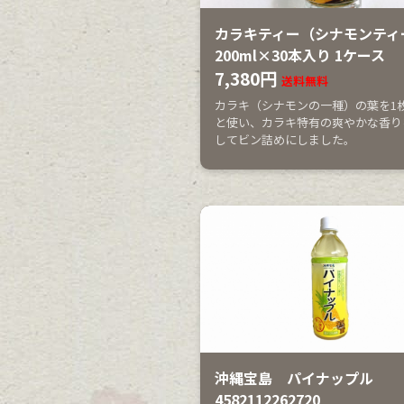
カラキティー（シナモンティ
200ml×30本入り 1ケース
7,380円
送料無料
カラキ（シナモンの一種）の葉を1
と使い、カラキ特有の爽やかな香り
してビン詰めにしました。
沖縄宝島 パイナップル
4582112262720