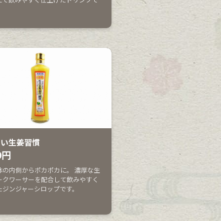
しい生姜習慣
0円
体の内側からポカポカに。 濃厚な生
ークワーサーを配合して飲みやすく
たジンジャーシロップです。