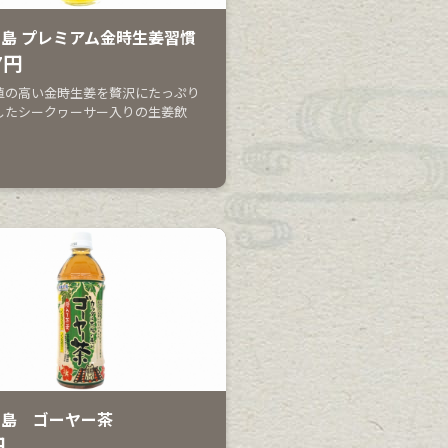
島 プレミアム金時生姜習慣
7円
値の高い金時生姜を贅沢にたっぷり
したシークヮーサー入りの生姜飲
宝島 ゴーヤー茶
円