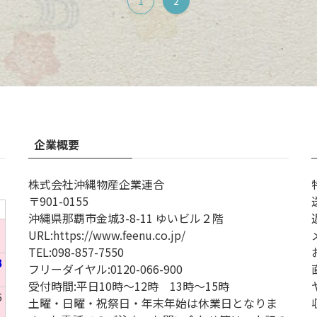
1
2
企業概要
株式会社沖縄物産企業連合
〒901-0155
沖縄県那覇市金城3-8-11 ゆいビル２階
1
URL
:
https://www.feenu.co.jp/
TEL
:
098-857-7550
8
フリーダイヤル:
0120-066-900
受付時間:
平日10時～12時 13時～15時
5
土曜・日曜・祝祭日・年末年始は休業日となりま