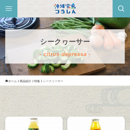
シークヮーサー
- citrus-depressa -
ホーム
商品紹介
特集
シークヮーサー