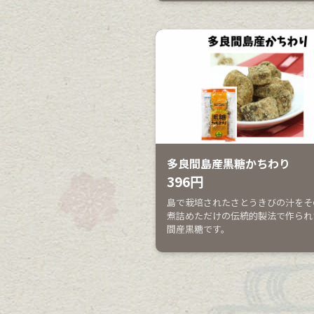
多良間島産黒糖かちわり
396円
島で栽培されたさとうきびの汁をそ
煮詰めただけの伝統的製法で作られ
間産黒糖です。