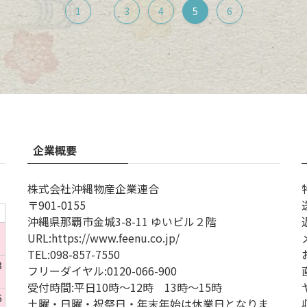
1
3
4
5
6
...
企業概要
株式会社沖縄物産企業連合
〒901-0155
沖縄県那覇市金城3-8-11 ゆいビル２階
1
URL
:
https://www.feenu.co.jp/
TEL
:
098-857-7550
8
フリーダイヤル:
0120-066-900
受付時間:
平日10時～12時 13時～15時
5
土曜・日曜・祝祭日・年末年始は休業日となりま