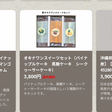
イナッ
オキナワンスイーツセット（パイナ
沖縄
マンゴ
ップルケーキ 黒糖ケーキ シーク
産】
ジャム
ヮーサーケーキ）
45280
3,800円
3,90
送料無料
パイナップルケーキ、黒糖ケーキ、シーク
日本全
ヮーサーケーキの南国らしい３種類のケー
県産の
。 南国
キセットです。
が特徴
グァ
果汁を
ッショ
した。