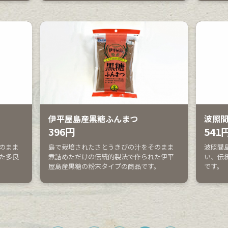
伊平屋島産黒糖ふんまつ
波照
396円
541
のまま
島で栽培されたさとうきびの汁をそのまま
波照間
た多良
煮詰めただけの伝統的製法で作られた伊平
い、伝
屋島産黒糖の粉末タイプの商品です。
です。