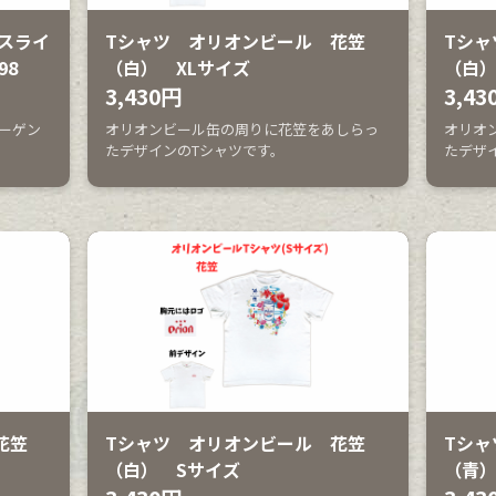
スライ
Tシャツ オリオンビール 花笠
Tシャ
98
（白） XLサイズ
（白）
3,430円
3,43
ーゲン
オリオンビール缶の周りに花笠をあしらっ
オリオ
たデザインのTシャツです。
たデザ
花笠
Tシャツ オリオンビール 花笠
Tシャ
（白） Sサイズ
（青）