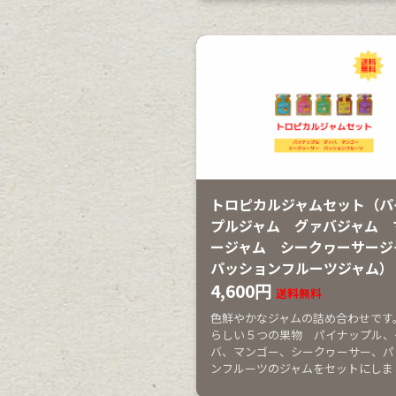
トロピカルジャムセット（パ
プルジャム グァバジャム 
ージャム シークヮーサー
パッションフルーツジャム）
4,600円
送料無料
色鮮やかなジャムの詰め合わせです
らしい５つの果物 パイナップル、
バ、マンゴー、シークヮーサー、パ
ンフルーツのジャムをセットにしま