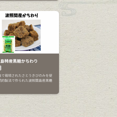
間島特産黒糖かちわり
円
島で栽培されたさとうきびのみを使
統的製法で作られた波照間島産黒糖