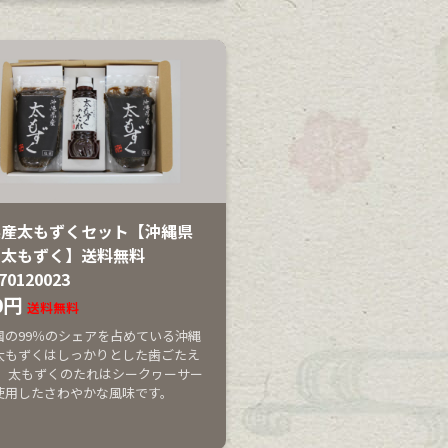
県産太もずくセット【沖縄県
【太もずく】送料無料
70120023
0円
送料無料
国の99％のシェアを占めている沖縄
太もずくはしっかりとした歯ごたえ
。 太もずくのたれはシークヮーサー
使用したさわやかな風味です。