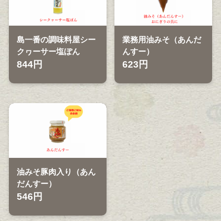
島一番の調味料屋シー
業務用油みそ（あんだ
クヮーサー塩ぽん
んすー）
844円
623円
油みそ豚肉入り（あん
だんすー）
546円