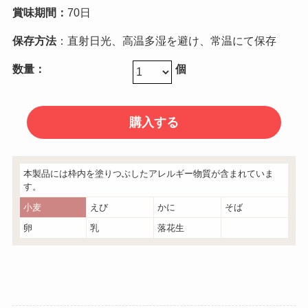
賞味期間：
70日
保存方法
：直射日光、高温多湿を避け、常温にて保存
数量：
個
本製品には枠内を塗りつぶしたアレルギー物質が含まれていま
す。
小麦
えび
かに
そば
卵
乳
落花生