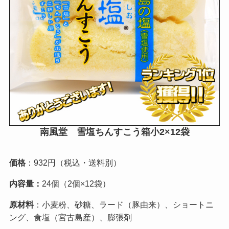
南風堂 雪塩ちんすこう箱小2×12袋
価格
：932円（税込・送料別）
内容量：
24個（2個×12袋）
原材料
：小麦粉、砂糖、ラード（豚由来）、ショートニ
ング、食塩（宮古島産）、膨張剤