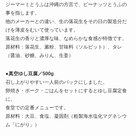
ジーマーミとうふは沖縄の方言で、ピーナッツとうふの
事を指します。
他のメーカーとの違い、生の落花生をその日の製造分だ
けを薄皮をむいて使っています。
落花生の香りと濃厚な味、なめらかな食感が特徴です。
原材料：落花生、澱粉、甘味料（ソルビット）、タレ
（醤油、砂糖、みりん、生姜）
●
真空ゆし豆腐／500g
召し上がりやすい一人前のパックにしました。
卵焼き・ポーク・ごはんをセットにするとゆし豆腐定食
に。
食堂での定番メニューです。
原材料：大豆、食塩、凝固剤（粗製海水塩化マグネシウ
ム「にがり」）