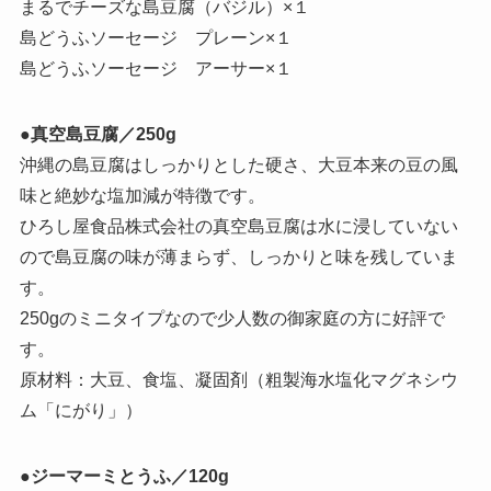
まるでチーズな島豆腐（バジル）×１
島どうふソーセージ プレーン×１
島どうふソーセージ アーサー×１
●
真空島豆腐／250g
沖縄の島豆腐はしっかりとした硬さ、大豆本来の豆の風
味と絶妙な塩加減が特徴です。
ひろし屋食品株式会社の真空島豆腐は水に浸していない
ので島豆腐の味が薄まらず、しっかりと味を残していま
す。
250gのミニタイプなので少人数の御家庭の方に好評で
す。
原材料：大豆、食塩、凝固剤（粗製海水塩化マグネシウ
ム「にがり」）
●
ジーマーミとうふ／120g