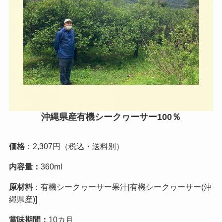
沖縄県産有機シークヮーサー100％
価格
：2,307円（税込・送料別）
内容量：
360ml
原材料
：有機シークヮーサー果汁[有機シークヮーサー(沖
縄県産)]
賞味期間：
10カ月