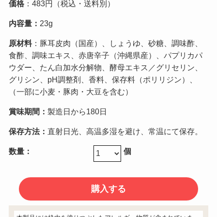
価格
：483円（税込・送料別）
内容量：
23g
原材料
：豚耳皮肉（国産）、しょうゆ、砂糖、調味酢、
食酢、調味エキス、赤唐辛子（沖縄県産）、パプリカパ
ウダー、たん白加水分解物、酵母エキス／グリセリン、
グリシン、pH調整剤、香料、保存料（ポリリジン）、
（一部に小麦・豚肉・大豆を含む）
賞味期間：
製造日から180日
保存方法
：
直射日光、高温多湿を避け、常温にて保存。
数量：
個