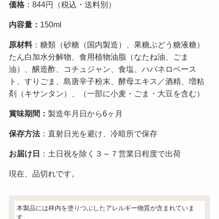
価格
：844円（税込・送料別）
内容量：
150ml
原材料
：糖類（砂糖（国内製造）、果糖ぶどう糖液糖）
たん白加水分解物、食用植物油脂（なたね油、ごま
油）、醸造酢、コチュジャン、食塩、ハバネロペース
ト、すりごま、島唐辛子粉末、酵母エキス／酒精、増粘
剤（キサンタン）、（一部に小麦・ごま・大豆を含む）
賞味期間：
製造年月日から6ヶ月
保存方法
：直射日光を避け、冷暗所で保存
お届け日
：土日祝を除く３～７営業日程度で出荷
現在、品切れです。
本製品には枠内を塗りつぶしたアレルギー物質が含まれていま
す。