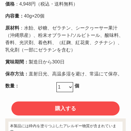
価格
：4,948円（税込・送料無料）
内容量：
40g×20個
原材料
：水飴、砂糖、ゼラチン、シークヮーサー果汁
（沖縄県産）、粉末オブラート/ソルビトール、酸味料、
香料、光沢剤、着色料、（紅麹、紅花黄、クチナシ）、
乳化剤（一部にゼラチンを含む）
賞味期間：
製造日から300日
保存方法
：
直射日光、高温多湿を避け、常温にて保存。
数量：
個
本製品には枠内を塗りつぶしたアレルギー物質が含まれていま