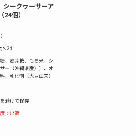
 シークヮーサーア
（24個）
別）
g×24
糖、麦芽糖、もち米、シ
サー（沖縄県産））、オ
料、乳化剤（大豆由来）
を避けて保存
度で出荷