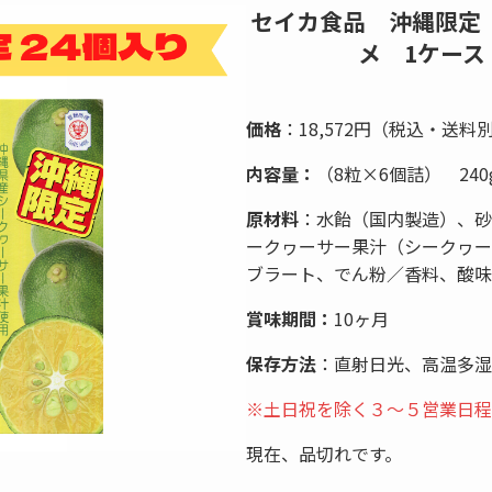
セイカ食品 沖縄限定
メ 1ケース
価格
：18,572円（税込・送料
内容量：
（8粒×6個詰） 240
原材料
：水飴（国内製造）、砂
ークヮーサー果汁（シークヮー
ブラート、でん粉／香料、酸味
賞味期間：
10ヶ月
保存方法
：直射日光、高温多湿
※
土日祝を除く３～５営業日程
現在、品切れです。