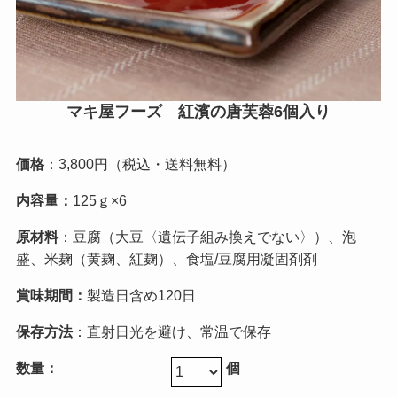
マキ屋フーズ 紅濱の唐芙蓉6個入り
価格
：3,800円（税込・送料無料）
内容量：
125ｇ×6
原材料
：豆腐（大豆〈遺伝子組み換えでない〉）、泡
盛、米麹（黄麹、紅麹）、食塩/豆腐用凝固剤剤
賞味期間：
製造日含め120日
保存方法
：直射日光を避け、常温で保存
数量：
個