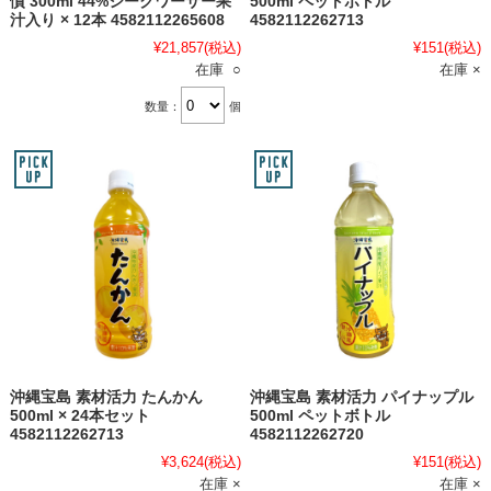
慣 300ml 44%シークワーサー果
500ml ペットボトル
汁入り × 12本 4582112265608
4582112262713
¥21,857
(税込)
¥151
(税込)
在庫 ○
在庫 ×
数量：
個
沖縄宝島 素材活力 たんかん
沖縄宝島 素材活力 パイナップル
500ml × 24本セット
500ml ペットボトル
4582112262713
4582112262720
¥3,624
(税込)
¥151
(税込)
在庫 ×
在庫 ×