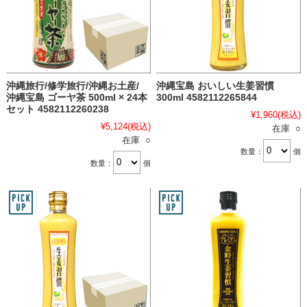
沖縄旅行/修学旅行/沖縄お土産/
沖縄宝島 おいしい生姜習慣
沖縄宝島 ゴーヤ茶 500ml × 24本
300ml 4582112265844
セット 4582112260238
¥1,960
(税込)
¥5,124
(税込)
在庫 ○
在庫 ○
数量：
個
数量：
個