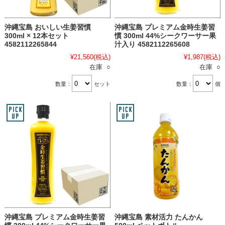
沖縄宝島 おいしい生姜習慣
沖縄宝島 プレミアム金時生姜習
300ml × 12本セット
慣 300ml 44%シークワーサー果
4582112265844
汁入り 4582112265608
¥21,560
(税込)
¥1,987
(税込)
在庫 ○
在庫 ○
数量：
セット
数量：
個
沖縄宝島 プレミアム金時生姜習
沖縄宝島 素材活力 たんかん