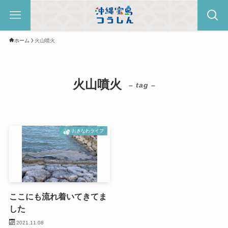
ホーム
火山噴火
火山噴火
– tag –
おきなわライフ
ここにも流れ着いてきてま
した
2021.11.08