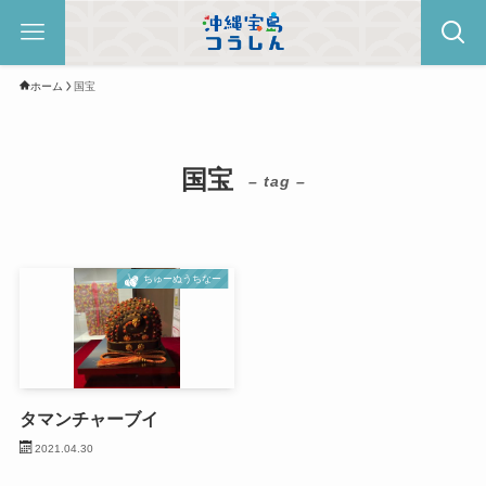
ホーム
国宝
国宝
– tag –
ちゅーぬうちなー
タマンチャーブイ
2021.04.30