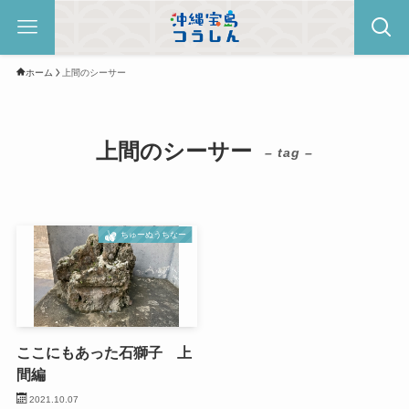
ホーム
上間のシーサー
上間のシーサー
– tag –
ちゅーぬうちなー
ここにもあった石獅子 上
間編
2021.10.07