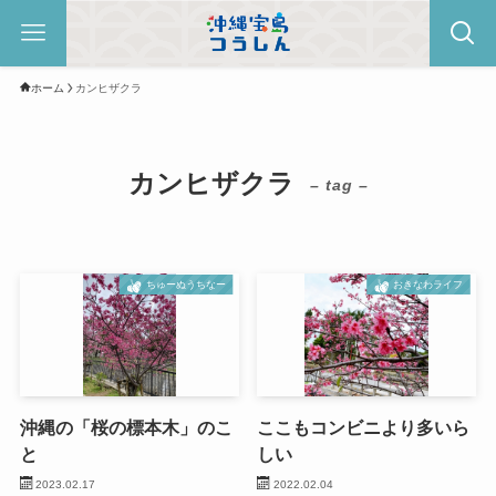
ホーム
カンヒザクラ
カンヒザクラ
– tag –
ちゅーぬうちなー
おきなわライフ
沖縄の「桜の標本木」のこ
ここもコンビニより多いら
と
しい
2023.02.17
2022.02.04