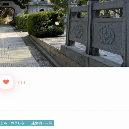
+11
ちゅーぬうちなー
建築物・自然