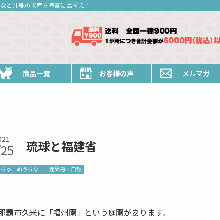
糖など沖縄の物産を豊富に品揃え！
商品一覧
お客様の声
メルマガ
021
琉球と福建省
/25
ちゅーぬうちなー
建築物・自然
那覇市久米に「福州園」という庭園があります。